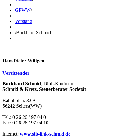
GFWW
/
Vorstand
/
Burkhard Schmid
HansDieter Wittgen
Vorsitzender
Burkhard Schmid
, Dipl.-Kaufmann
Schmid & Kretz, Steuerberater-Sozietät
Bahnhofstr. 32 A
56242 Selters(WW)
Tel.: 0 26 26 / 97 04 0
Fax: 0 26 26 / 97 04 10
Internet:
www.stb-link-schmid.de