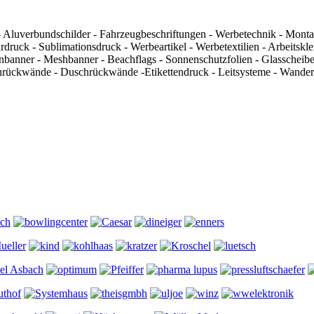
er - Aluverbundschilder - Fahrzeugbeschriftungen - Werbetechnik - Mont
druck - Sublimationsdruck - Werbeartikel - Werbetextilien - Arbeitsk
anner - Meshbanner - Beachflags - Sonnenschutzfolien - Glasscheibens
ückwände - Duschrückwände -Etikettendruck - Leitsysteme - Wander