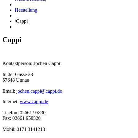
Herstellung
/
Cappi
Cappi
Kontaktperson: Jochen Cappi
In der Gasse 23
57648 Unnau
Email:
jochen.cappi@cappi.de
Internet:
www.cappi.de
Telefon: 02661 95830
Fax: 02661 958320
Mobil: 0171 3141213