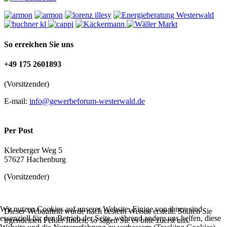
So erreichen Sie uns
+49 175 2601893
(Vorsitzender)
E-mail:
info@gewerbeforum-westerwald.de
Per Post
Kleeberger Weg 5
57627 Hachenburg
(Vorsitzender)
Wir nutzen Cookies auf unserer Website. Einige von ihnen sind
Dieser Webauftritt wurde nach bestem Wissen erstellt. Sollten Sie
essenziell für den Betrieb der Seite, während andere uns helfen, diese
irgendeinen Fehler finden, so sagen Sie es bitte zuerst uns.