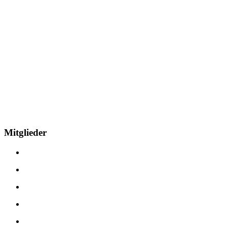
Information
Wir nehmen uns aktuellen und
ausgesuchten Themen an
Mit
Ecken
und
Kanten
Persönlichkeitsauszeichnung
Mitglieder