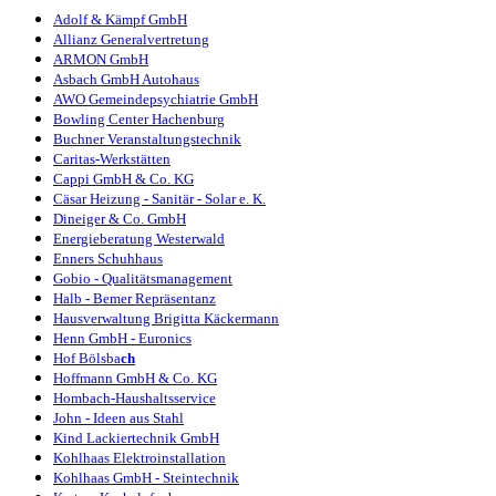
Adolf & Kämpf GmbH
Allianz Generalvertretung
ARMON GmbH
Asbach GmbH Autohaus
AWO Gemeindepsychiatrie GmbH
Bowling Center Hachenburg
Bu
chner
Veranstaltungstechnik
Caritas-Werkstätten
Cappi GmbH & Co. KG
Cäsar Heizung - Sanitär - Solar e. K.
Dineiger & Co. GmbH
Energieberatung Westerwald
Enners Schuhhaus
Gobio - Qualitätsmanagement
Halb - Bemer Repräsentanz
Hausverwaltung Brigitta Käckermann
Henn GmbH - Euronics
Hof Bölsba
ch
Hoffmann GmbH & Co. KG
Hombach-Haushaltsservice
John - Ideen aus Stahl
Kind Lackiertechnik GmbH
Kohlhaas Elektroinstallation
Kohlhaas GmbH - Steintechnik