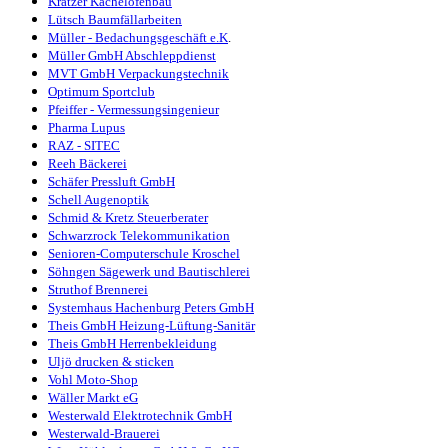
Kratzer Kachelofenbau
Lütsch Baumfällarbeiten
Müller - Bedachungsgeschäft e.K
.
Müller GmbH Abschleppdienst
MVT GmbH Verpackungstechnik
Optimum Sportclub
Pfeiffer - Vermessungsingenieur
Pharma Lupus
RAZ - SITEC
Reeh Bäckerei
Schäfer Pressluft GmbH
Schell Augenoptik
Schmid & Kretz Steuerberater
Schwarzrock Telekommunikation
Senioren-Computerschule Kroschel
Söhngen Sägewerk und Bautischlerei
Struthof Brennerei
Systemhaus Hachenburg Peters GmbH
Theis GmbH Heizung-Lüftung-Sanitär
Theis GmbH Herrenbekleidung
Uljö drucken & sticken
Vohl Moto-Shop
Wäller Markt eG
Westerwald Elektrotechnik GmbH
Westerwald-Brauerei