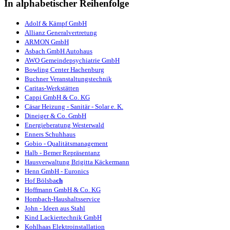
In alphabetischer Reihenfolge
Adolf & Kämpf GmbH
Allianz Generalvertretung
ARMON GmbH
Asbach GmbH Autohaus
AWO Gemeindepsychiatrie GmbH
Bowling Center Hachenburg
Bu
chner
Veranstaltungstechnik
Caritas-Werkstätten
Cappi GmbH & Co. KG
Cäsar Heizung - Sanitär - Solar e. K.
Dineiger & Co. GmbH
Energieberatung Westerwald
Enners Schuhhaus
Gobio - Qualitätsmanagement
Halb - Bemer Repräsentanz
Hausverwaltung Brigitta Käckermann
Henn GmbH - Euronics
Hof Bölsba
ch
Hoffmann GmbH & Co. KG
Hombach-Haushaltsservice
John - Ideen aus Stahl
Kind Lackiertechnik GmbH
Kohlhaas Elektroinstallation