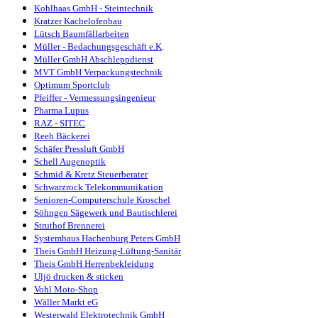
Kohlhaas GmbH - Steintechnik
Kratzer Kachelofenbau
Lütsch Baumfällarbeiten
Müller - Bedachungsgeschäft e.K
.
Müller GmbH Abschleppdienst
MVT GmbH Verpackungstechnik
Optimum Sportclub
Pfeiffer - Vermessungsingenieur
Pharma Lupus
RAZ - SITEC
Reeh Bäckerei
Schäfer Pressluft GmbH
Schell Augenoptik
Schmid & Kretz Steuerberater
Schwarzrock Telekommunikation
Senioren-Computerschule Kroschel
Söhngen Sägewerk und Bautischlerei
Struthof Brennerei
Systemhaus Hachenburg Peters GmbH
Theis GmbH Heizung-Lüftung-Sanitär
Theis GmbH Herrenbekleidung
Uljö drucken & sticken
Vohl Moto-Shop
Wäller Markt eG
Westerwald Elektrotechnik GmbH