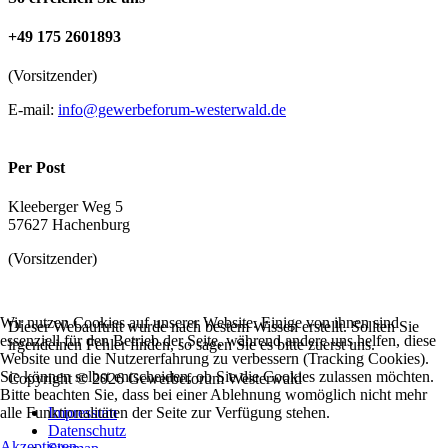
+49 175 2601893
(Vorsitzender)
E-mail:
info@gewerbeforum-westerwald.de
Per Post
Kleeberger Weg 5
57627 Hachenburg
(Vorsitzender)
Wir nutzen Cookies auf unserer Website. Einige von ihnen sind
Dieser Webauftritt wurde nach bestem Wissen erstellt. Sollten Sie
essenziell für den Betrieb der Seite, während andere uns helfen, diese
irgendeinen Fehler finden, so sagen Sie es bitte zuerst uns.
Website und die Nutzererfahrung zu verbessern (Tracking Cookies).
Sie können selbst entscheiden, ob Sie die Cookies zulassen möchten.
Copyright © 2026 Gewerbeforum Westerwald
Bitte beachten Sie, dass bei einer Ablehnung womöglich nicht mehr
alle Funktionalitäten der Seite zur Verfügung stehen.
Impressum
Datenschutz
Akzeptieren